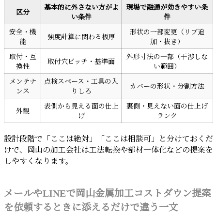
基本的に外さない方がよ
現場で融通が効きやすい条
区分
い条件
件
安全・機
形状の一部変更（リブ追
強度計算に関わる板厚
能
加・抜き）
取付・互
外形寸法の一部（干渉しな
取付穴ピッチ・基準面
換性
い範囲）
メンテナ
点検スペース・工具の入
カバーの形状・分割方法
ンス
りしろ
表側から見える面の仕上
裏側・見えない面の仕上げ
外観
げ
ランク
設計段階で「ここは絶対」「ここは相談可」と分けておくだ
けで、岡山の加工会社は工法転換や部材一体化などの提案を
しやすくなります。
メールやLINEで岡山金属加工コストダウン提案
を依頼するときに添えるだけで違う一文