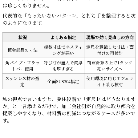
は珍しくありません。
代表的な「もったいないパターン」と打ち手を整理すると次
のようになります。
状況
よくある指定
現場で効く見直しの方向
端数寸法でネスティ
定尺を意識した寸法・面
板金部品の寸法
ングが悪い
付けの再検討
角パイプ・フラッ
呼び寸が過大で肉厚
荷重計算の上で1ランク
トバー使用
も厚すぎる
細いサイズへ
ステンレス材の選
使用環境に応じてフェラ
全面SUS304指定
定
イト系も検討
私の視点で言いますと、発注段階で「定尺材はどうなります
か」と一言添えるだけで、加工会社側が自発的に取り都合を
提案しやすくなり、材料費の削減につながるケースが多いで
す。