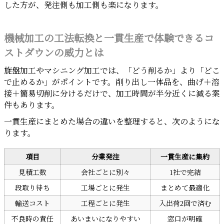
した方が、発注側も加工側も楽になります。
機械加工の工法転換と一貫生産で体験できるコ
ストダウンの威力とは
旋盤加工やマシニング加工では、「どう削るか」より「どこ
で止めるか」がポイントです。削り出し一体品を、曲げ＋溶
接＋簡易切削に分けるだけで、加工時間が半分近くに減る案
件もあります。
一貫生産にまとめた場合の違いを整理すると、次のようにな
ります。
項目
分業発注
一貫生産に集約
見積工数
会社ごとに別々
1社で完結
段取り待ち
工場ごとに発生
まとめて最適化
輸送コスト
工程ごとに発生
入出荷2回で済む
不良時の責任
あいまいになりやすい
窓口が明確