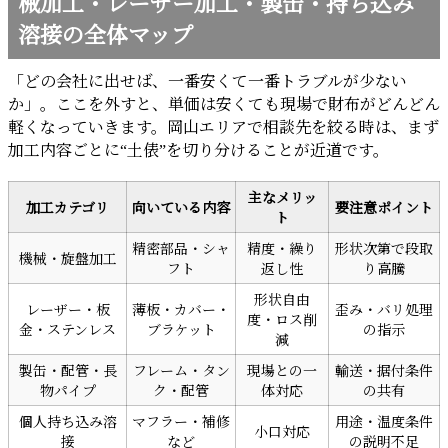
械加工・レーザー加工・製缶・持ち込み
溶接の全体マップ
「どの会社に出せば、一番安くて一番トラブルが少ない
か」。ここを外すと、単価は安くても現場で財布がどんどん
軽くなっていきます。岡山エリアで相談先を絞る時は、まず
加工内容ごとに“土俵”を切り分けることが近道です。
主なメリッ
加工カテゴリ
向いている内容
要注意ポイント
ト
精密部品・シャ
精度・繰り
形状次第で段取
機械・旋盤加工
フト
返し性
り高騰
形状自由
レーザー・板
薄板・カバー・
歪み・バリ処理
度・ロス削
金・ステンレス
ブラケット
の指示
減
製缶・配管・長
フレーム・タン
現場との一
輸送・据付条件
物パイプ
ク・配管
体対応
の共有
個人持ち込み溶
マフラー・補修
用途・温度条件
小口対応
接
など
の説明不足