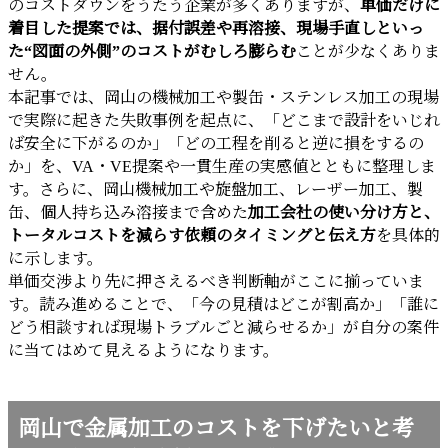
のコストダウンをうたう企業が多くありますが、
単価だけに
着目した提案では、据付誤差や再溶接、現場手直しといっ
た“図面の外側”のコストがむしろ膨らむ
ことが少なくありま
せん。
本記事では、岡山の機械加工や製缶・ステンレス加工の現場
で実際に起きた失敗事例を起点に、「どこまで設計をいじれ
ば安全に下がるのか」「どの工程を削ると逆に損をするの
か」を、VA・VE提案や一貫生産の実感値とともに整理しま
す。さらに、岡山機械加工や旋盤加工、レーザー加工、製
缶、個人持ち込み溶接まで含めた
加工会社の使い分け方と、
トータルコストを減らす依頼のタイミングと伝え方
を具体的
に示します。
単価交渉より先に押さえるべき判断軸がここに揃っていま
す。読み進めることで、「今の見積はどこが割高か」「誰に
どう相談すれば現場トラブルごと減らせるか」が自分の案件
に当てはめて見えるようになります。
岡山で金属加工のコストを下げたいと考