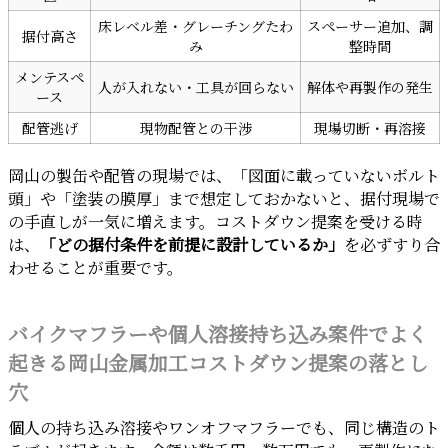
床レベル差・グレーチングたわ
スペーサー追加、調
据付高さ
み
整時間
メンテスペ
人が入れない・工具が回らない
解体や再製作の発生
ース
配管逃げ
現物配管との干渉
現場切断・再溶接
岡山の製缶や配管の現場では、「図面に載っていないボルト
頭」や「塗装の膜厚」まで想定しておかないと、据付現場で
の手直しが一気に増えます。コストダウン提案を受ける時
は、
「どの据付条件を前提に設計しているか」
を必ずすり合
わせることが重要です。
バイクマフラーや個人溶接持ち込み案件でよく
起きる岡山金属加工コストダウン提案の落とし
穴
個人の持ち込み溶接やワンオフマフラーでも、同じ構造のト