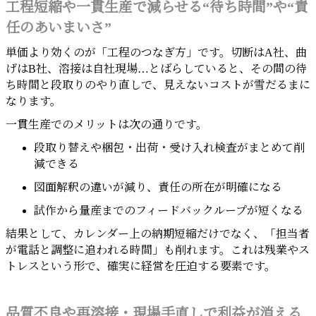
工程短縮や一貫生産で減らせる“待ち時間”や“責
任のあいまいさ”
単価より効くのが「工程のつなぎ方」です。切断はA社、曲
げはB社、溶接は自社現場…とばらしていると、その間の待
ち時間と段取りのやり直しで、見えないコストが雪だるまに
なります。
一貫生産でのメリットは次の通りです。
段取り替えや梱包・出荷・受け入れ検査がまとめて削
減できる
図面解釈の違いが減り、責任の所在が明確になる
試作から量産までのフィードバックループが短くなる
結果として、カレンダー上の納期短縮だけでなく、「担当者
が電話と調整に追われる時間」も削れます。これは残業やス
トレスという形で、確実に経営を圧迫する要素です。
品質不良や再溶接・現場手直しで利益が消える