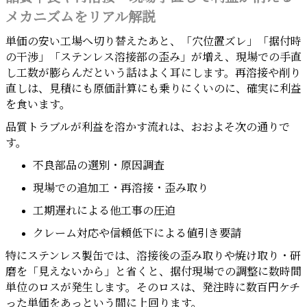
メカニズムをリアル解説
単価の安い工場へ切り替えたあと、「穴位置ズレ」「据付時
の干渉」「ステンレス溶接部の歪み」が増え、現場での手直
し工数が膨らんだという話はよく耳にします。再溶接や削り
直しは、見積にも原価計算にも乗りにくいのに、確実に利益
を食います。
品質トラブルが利益を溶かす流れは、おおよそ次の通りで
す。
不良部品の選別・原因調査
現場での追加工・再溶接・歪み取り
工期遅れによる他工事の圧迫
クレーム対応や信頼低下による値引き要請
特にステンレス製缶では、溶接後の歪み取りや焼け取り・研
磨を「見えないから」と省くと、据付現場での調整に数時間
単位のロスが発生します。そのロスは、発注時に数百円ケチ
った単価をあっという間に上回ります。