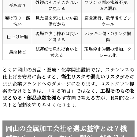
外観はそこそこきれい
フランジ面の密着不良、
歪み取り
に見える
ガス漏れ
焼け取り・酸
見た目を気にしない設
腐食進行、数年後のピン
洗い
備だから
ホール
現場で少し擦れば良い
パッキン傷・Oリング損
仕上げ研磨
と考える
傷
試運転で見れば良いと
現場停止時間の増加、ク
最終検査
考える
レーム化
とくに岡山の食品・医療・化学関連設備では、ステンレスの
仕上げを安易に落とすと、
衛生リスクや漏えいリスク
がその
まま企業ブランドへのダメージになります。コストダウン提
案を受けるときは、「削る項目」ではなく、
工程そのものを
まとめる・部品点数を減らす
方向で考える方が、長期的なコ
ストと信頼を守りやすくなります。
岡山の金属加工会社を選ぶ基準とは？機