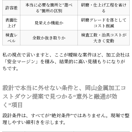
本当に必要な箇所と“遊べ
研磨・仕上げ工程を省け
許容差
る”箇所の区別
る
表面仕
研磨グレードを落として
見栄えか機能か
上げ
コスト削減
検査レ
検査工数・治具コストが
全数か抜き取りか
ベル
大きく変動
私の視点で言いますと、ここが曖昧な案件ほど、加工会社は
「安全マージン」を積み、結果的に高い見積もりになりが
ちです。
設計で本当に外せない条件と、岡山金属加工コ
ストダウン提案で見つかる“意外と融通が効
く”項目
設計条件は、すべてが“絶対条件”ではありません。現場で整
理しやすい線引きを示します。