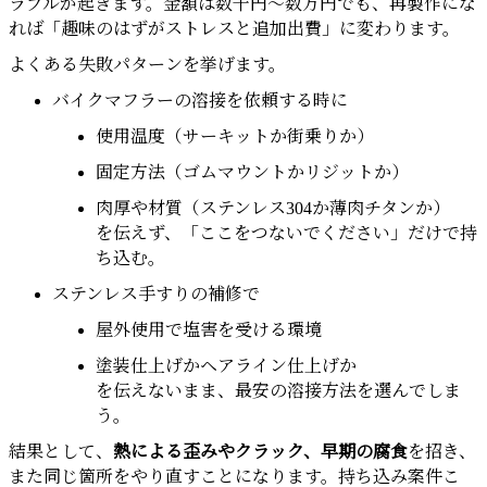
ラブルが起きます。金額は数千円〜数万円でも、再製作にな
れば「趣味のはずがストレスと追加出費」に変わります。
よくある失敗パターンを挙げます。
バイクマフラーの溶接を依頼する時に
使用温度（サーキットか街乗りか）
固定方法（ゴムマウントかリジットか）
肉厚や材質（ステンレス304か薄肉チタンか）
を伝えず、「ここをつないでください」だけで持
ち込む。
ステンレス手すりの補修で
屋外使用で塩害を受ける環境
塗装仕上げかヘアライン仕上げか
を伝えないまま、最安の溶接方法を選んでしま
う。
結果として、
熱による歪みやクラック、早期の腐食
を招き、
また同じ箇所をやり直すことになります。持ち込み案件こ