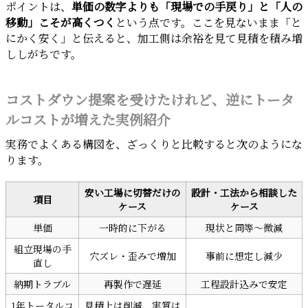
ポイントは、
単価の数字よりも「現場での手戻り」と「人の
移動」こそが高くつく
という点です。ここを見ないまま「と
にかく安く」と伝えると、加工側は余裕を見て見積を積み増
ししがちです。
コストダウン提案を受けたけれど、逆にトータ
ルコストが増えた実例紹介
実務でよくある構図を、ざっくりと比較すると次のようにな
ります。
安い工場に切替だけの
設計・工法から相談した
項目
ケース
ケース
単価
一時的に下がる
現状と同等〜微減
組立現場の手
穴ズレ・歪みで増加
事前に想定し減少
直し
納期トラブル
再製作で遅延
工程設計込みで安定
1年トータルコ
見積上は削減、実質は