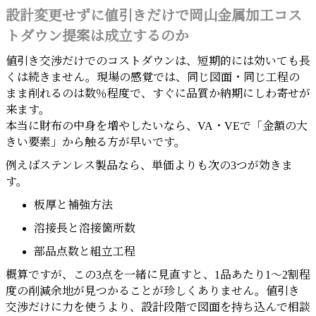
設計変更せずに値引きだけで岡山金属加工コス
トダウン提案は成立するのか
値引き交渉だけでのコストダウンは、短期的には効いても長
くは続きません。現場の感覚では、同じ図面・同じ工程の
まま削れるのは数％程度で、すぐに品質か納期にしわ寄せが
来ます。
本当に財布の中身を増やしたいなら、VA・VEで「金額の大
きい要素」から触る方が早いです。
例えばステンレス製品なら、単価よりも次の3つが効きま
す。
板厚と補強方法
溶接長と溶接箇所数
部品点数と組立工程
概算ですが、この3点を一緒に見直すと、1品あたり1〜2割程
度の削減余地が見つかることが珍しくありません。値引き
交渉だけに力を使うより、設計段階で図面を持ち込んで相談