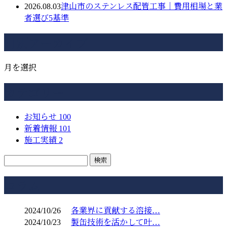
2026.08.03
津山市のステンレス配管工事｜費用相場と業
者選び5基準
月別アーカイブ
月を選択
カテゴリー
お知らせ
100
新着情報
101
施工実績
2
コラム
2024/10/26
各業界に貢献する溶接…
2024/10/23
製缶技術を活かして叶…